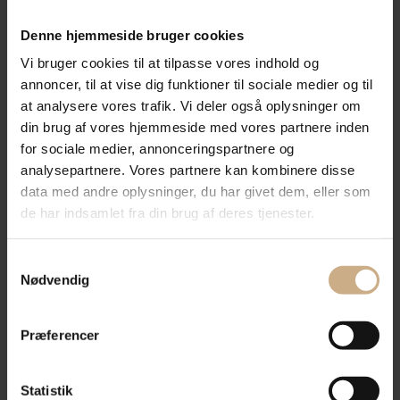
vinkort hører til blandt
Denne hjemmeside bruger cookies
landets bedste. Det handler
Vi bruger cookies til at tilpasse vores indhold og
ikke kun om flaskerne, men
annoncer, til at vise dig funktioner til sociale medier og til
om stemningen og glæden
at analysere vores trafik. Vi deler også oplysninger om
ved at dele dem. Vi har
din brug af vores hjemmeside med vores partnere inden
for sociale medier, annonceringspartnere og
fundet favoritter fra nær og
analysepartnere. Vores partnere kan kombinere disse
fjern, så du kan opdage noget
data med andre oplysninger, du har givet dem, eller som
nyt eller genfinde en
de har indsamlet fra din brug af deres tjenester.
kærlighed. Der er noget for
alle vinelskere her.
Samtykkevalg
Nødvendig
Præferencer
SE VINKORT
Statistik