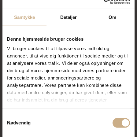
pistacieis og
mascarponecreme,
Samtykke
Detaljer
Om
hertil råsyltede blommer,
mandel og havesyre
Denne hjemmeside bruger cookies
*
Vi bruger cookies til at tilpasse vores indhold og
annoncer, til at vise dig funktioner til sociale medier og til
Sammensæt din egen menu
at analysere vores trafik. Vi deler også oplysninger om
din brug af vores hjemmeside med vores partnere inden
fra menukortet ovenfor
for sociale medier, annonceringspartnere og
Glas vine fra 150,-
analysepartnere. Vores partnere kan kombinere disse
*
data med andre oplysninger, du har givet dem, eller som
de har indsamlet fra din brug af deres tjenester.
3 retter 695,-
*
Samtykkevalg
Nødvendig
4 retter 795,-
*