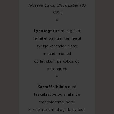
(Rossini Caviar Black Label 10g
185,-)
*
Lynstegt tun
med grillet
fennikel og hummer, hertil
syrlige korender, ristet
macadamianød
og let skum på kokos og
citrongræs
*
Kartoffelblinis
med
taskekrabbe og smilende
æggeblomme, hertil
kærnemælk med agurk, syltede