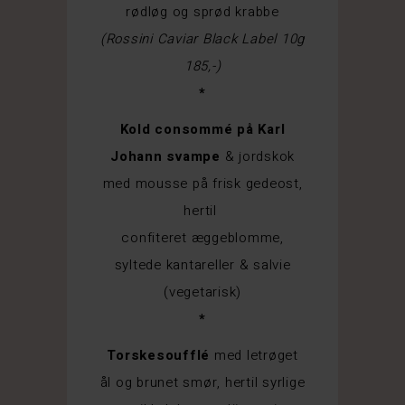
rødløg og sprød krabbe
(Rossini Caviar Black Label 10g
185,-)
*
Kold consommé på Karl
Johann svampe
& j
ordskok
med mousse på
frisk
gedeost
,
hertil
confiteret æggeblomme
,
syltede
kantareller
&
salvie
(vegetarisk)
*
Torsk
esoufflé
med letrøget
ål og brunet smør, hertil syrlige