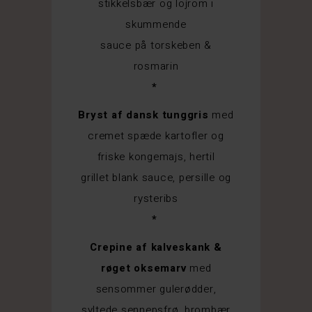
stikkelsbær og löjrom i
skummende
sauce på torskeben &
rosmarin
*
Bryst af dansk tunggris
med
cremet spæde kartofler og
friske kongemajs, hertil
grillet blank sauce, persille og
rysteribs
*
Crepine af kalveskank &
røget oksemarv
med
sensommer gulerødder,
syltede sennepsfrø, brombær