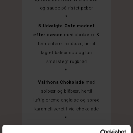
og sauce på ristet peber
*
5 Udvalgte Oste modnet
efter sæson
med abrikoser &
fermenteret hindbær, hertil
lagret balsamico og lun
smørstegt rugbrød
*
Valrhona Chokolade
med
solbær og blåbær, hertil
luftig creme anglaise og sprød
karamelliseret hvid chokolade
*
Legeret Blomme Tærte
med