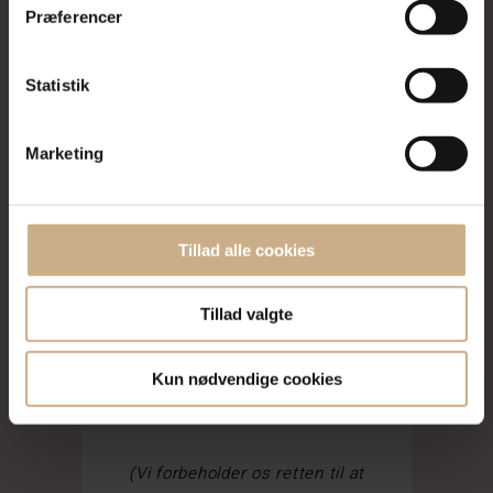
Præferencer
Opulent Oplevelse
Serveres kun til hele bordet
Statistik
Menu 1095,-
Menu, champagne og
Marketing
“Signatur” vinmenu
1995,-
Menu, champagne og
“Legendarisk” vinmenu
Tillad alle cookies
2995,-
*
Tillad valgte
Opulent Oplevelse
Kun nødvendige cookies
(Vi forbeholder os retten til at